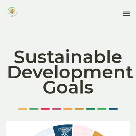
Impact door vergroenen en verbinden
Stichting Fruit Your World
Home
Vergroenen
Sustainable
Fruit
Bomen en insecten
Development
Stad
Goals
Verbinden
CO2 & Milieu
SDG’s
Over Ons
Onze projecten